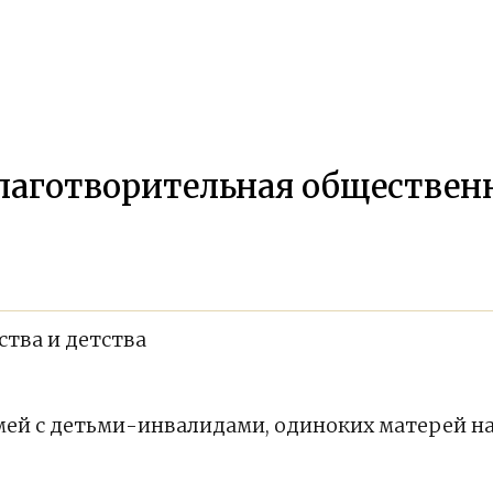
аготворительная обществен
тва и детства
емей с детьми-инвалидами, одиноких матерей 