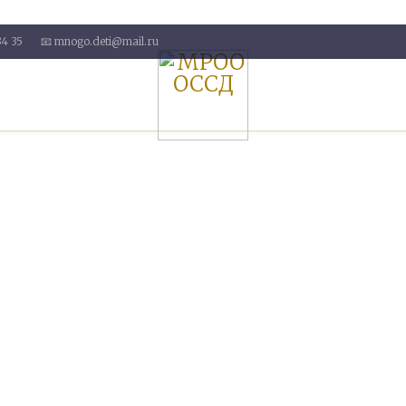
34 35
📧 mnogo.deti@mail.ru